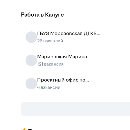
Работа в Калуге
ГБУЗ Морозовская ДГКБ
ДЗМ
26 вакансий
Мариевская Марина
Олеговна
121 вакансия
Проектный офис по
развитию туризма и
4 вакансии
гостеприимства Москвы