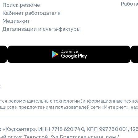
Работа
Поиск резюме
Кабинет работодателя
Медиа-кит
Детализации и счета-фактуры
х
тся рекомендательные технологии
(информационные технол
сящихся к предпочтениям пользователей сети «Интернет», н
«Хэдхантер», ИНН 7718 620 740, КПП 997 750 001, 12
 округ Тверской, 2-я Брестская улица, дом 48, пом