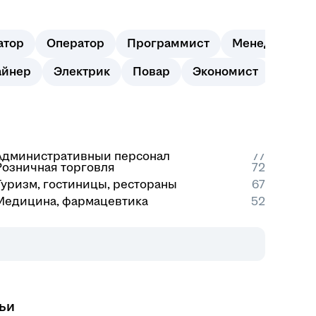
атор
Оператор
Программист
Менеджер
айнер
Электрик
Повар
Экономист
Офиц
Административный персонал
77
Розничная торговля
72
Туризм, гостиницы, рестораны
67
Медицина, фармацевтика
52
ьи