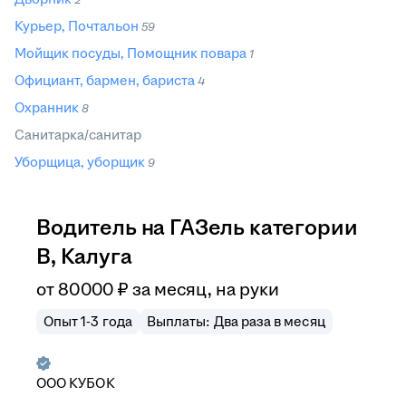
Курьер, Почтальон
59
Мойщик посуды, Помощник повара
1
Официант, бармен, бариста
4
Охранник
8
Санитарка/санитар
Уборщица, уборщик
9
Водитель на ГАЗель категории
В, Калуга
от
80 000
₽
за месяц,
на руки
Опыт 1-3 года
Выплаты: Два раза в месяц
ООО
КУБОК