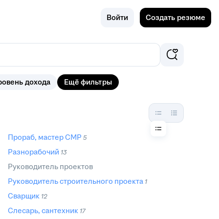
Поиск
Калуга
Войти
Создать резюме
ровень дохода
Ещё фильтры
Прораб, мастер СМР
5
Разнорабочий
13
Руководитель проектов
Руководитель строительного проекта
1
Сварщик
12
Слесарь, сантехник
17