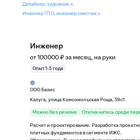
Дизайнер, художник
4
Инженер ПТО, инженер-сметчик
4
Инженер
от
100 000
₽
за месяц,
на руки
Опыт 1-3 года
ООО
Базис
Калуга, улица Комсомольская Роща, 39с1
Можно без резюме
Откликнитесь среди пер
Расчет и проектирование: Разработка проектн
плитных фундаментов в сегменте ИЖС.