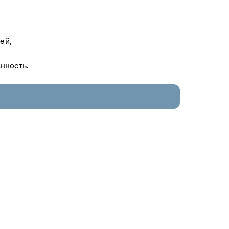
ей,
нность.