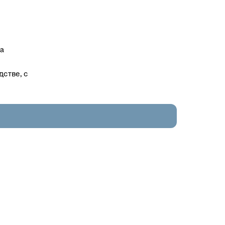
ка
стве, с