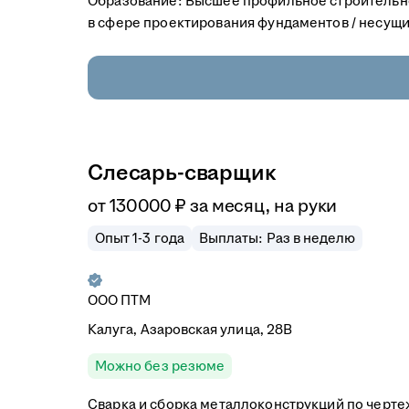
Образование: Высшее профильное строительно
в сфере проектирования фундаментов / несущих
Слесарь-сварщик
от
130 000
₽
за месяц,
на руки
Опыт 1-3 года
Выплаты: Раз в неделю
ООО
ПТМ
Калуга, Азаровская улица, 28В
Можно без резюме
Сварка и сборка металлоконструкций по чертеж