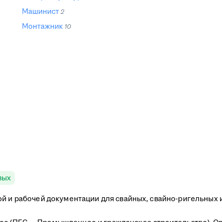
Машинист
2
Монтажник
10
вых
ой и рабочей документации для свайных, свайно-ригельных 