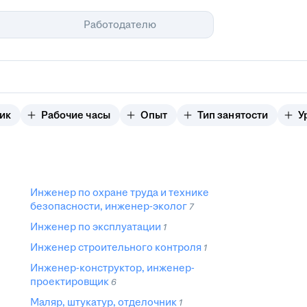
Помощь
Работодателю
ик
Рабочие часы
Опыт
Тип занятости
У
Инженер по охране труда и технике
безопасности, инженер-эколог
7
Инженер по эксплуатации
1
Инженер строительного контроля
1
Инженер-конструктор, инженер-
проектировщик
6
Маляр, штукатур, отделочник
1