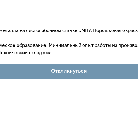
а металла на листогибочном станке с ЧПУ. Порошковая окрас
еское образование. Минимальный опыт работы на производ
ехнический склад ума.
Откликнуться